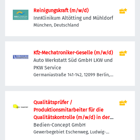
Reinigungskraft (m/w/d)
InnKlinikum Altötting und Mühldorf
München, Deutschland
Kfz-Mechatroniker-Geselle (m/w/d)
Auto Werkstatt Süd GmbH LKW und
PKW Service
Germaniastraße 141-142, 12099 Berlin,
Deutschland
Qualitätsprüfer /
Produktionsmitarbeiter für die
Qualitätskontrolle (m/w/d) in der
Lebensmittelverpackung
Bedien-Concept GmbH
Gewerbegebiet Eschenweg, Ludwig-
Erhard-Ring 20, 15827 Blankenfelde-