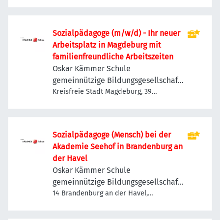
Charlottenburg-Wilmersdorf,
Deutschland
Sozialpädagoge (m/w/d) - Ihr neuer
Arbeitsplatz in Magdeburg mit
familienfreundliche Arbeitszeiten
Oskar Kämmer Schule
gemeinnützige Bildungsgesellschaft
mbH
Kreisfreie Stadt Magdeburg, 39
Magdeburg, Deutschland
Sozialpädagoge (Mensch) bei der
Akademie Seehof in Brandenburg an
der Havel
Oskar Kämmer Schule
gemeinnützige Bildungsgesellschaft
mbH
14 Brandenburg an der Havel,
Deutschland