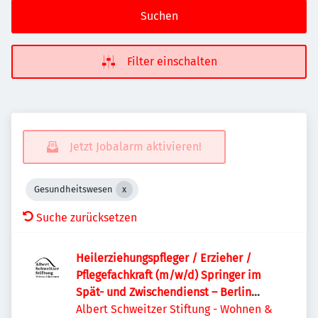
Suchen
Filter einschalten
Jetzt Jobalarm aktivieren!
Gesundheitswesen
Suche zurücksetzen
Heilerziehungspfleger / Erzieher /
Pflegefachkraft (m/w/d) Springer im
Spät- und Zwischendienst – Berlin
Pankow
Albert Schweitzer Stiftung - Wohnen &