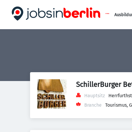
Ausbildu
SchillerBurger B
Hauptsitz
Herrfurthst
Branche
Tourismus, 