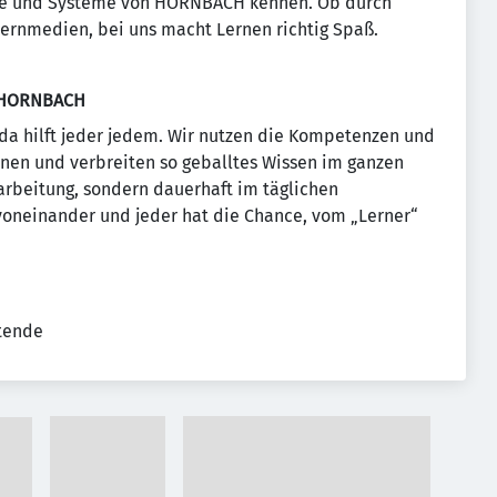
zesse und Systeme von HORNBACH kennen. Ob durch
Lernmedien, bei uns macht Lernen richtig Spaß.
i HORNBACH
da hilft jeder jedem. Wir nutzen die Kompetenzen und
lnen und verbreiten so geballtes Wissen im ganzen
arbeitung, sondern dauerhaft im täglichen
e voneinander und jeder hat die Chance, vom „Lerner“
tende