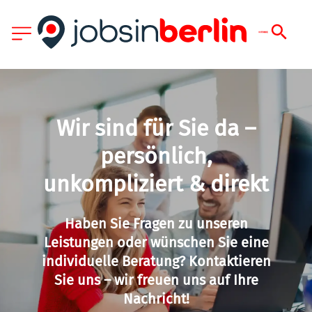
Wir sind für Sie da –
persönlich,
unkompliziert & direkt
Haben Sie Fragen zu unseren
Leistungen oder wünschen Sie eine
individuelle Beratung? Kontaktieren
Sie uns – wir freuen uns auf Ihre
Nachricht!