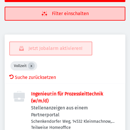
Filter einschalten
Jetzt Jobalarm aktivieren!
Vollzeit
Suche zurücksetzen
Ingenieur:in für Prozessleittechnik
(w/m/d)
Stellenanzeigen aus einem
Partnerportal
Schenkendorfer Weg, 14532 Kleinmachnow,
Deutschland
Teilweise Homeoffice