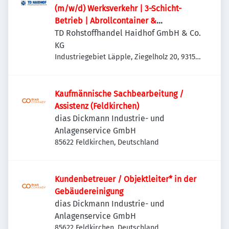
(m/w/d) Werksverkehr | 3-Schicht-
Betrieb | Abrollcontainer &
Absetzmulden
TD Rohstoffhandel Haidhof GmbH & Co.
KG
Industriegebiet Läpple, Ziegelholz 20, 93158
Teublitz-Maxhütte, Deutschland
Kaufmännische Sachbearbeitung /
Assistenz (Feldkirchen)
dias Dickmann Industrie- und
Anlagenservice GmbH
85622 Feldkirchen, Deutschland
Kundenbetreuer / Objektleiter* in der
Gebäudereinigung
dias Dickmann Industrie- und
Anlagenservice GmbH
85622 Feldkirchen, Deutschland