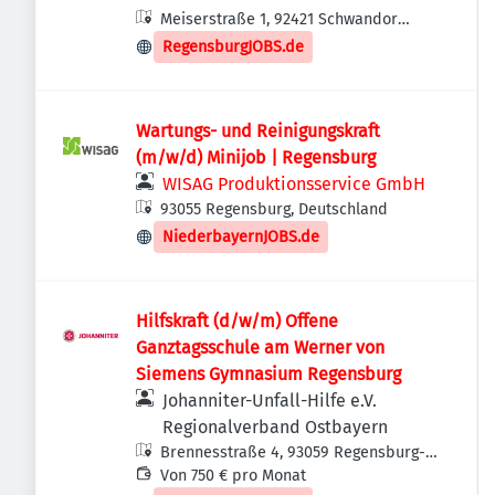
Meiserstraße 1, 92421 Schwandorf,
Pränatalmedizin -
Deutschland
Kinderwunschpraxis
RegensburgJOBS.de
Wartungs- und Reinigungskraft
(m/w/d) Minijob | Regensburg
WISAG Produktionsservice GmbH
93055 Regensburg, Deutschland
NiederbayernJOBS.de
Hilfskraft (d/w/m) Offene
Ganztagsschule am Werner von
Siemens Gymnasium Regensburg
Johanniter-Unfall-Hilfe e.V.
Regionalverband Ostbayern
Brennesstraße 4, 93059 Regensburg-
Reinhausen, Deutschland
Von 750 € pro Monat