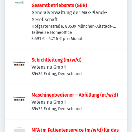
Gesamtbetriebsrats (GBR)
Generalverwaltung der Max-Planck-
Gesellschaft
Hofgartenstraße, 80539 München-Altstadt-
Lehel, Deutschland
Teilweise Homeoffice
3.691 € - 4.746 € pro Monat
Schichtleitung (m/w/d)
Valensina GmbH
85435 Erding, Deutschland
Maschinenbediener – Abfüllung (m/w/d)
Valensina GmbH
85435 Erding, Deutschland
MFA im Patientenservice (m/w/d) für das