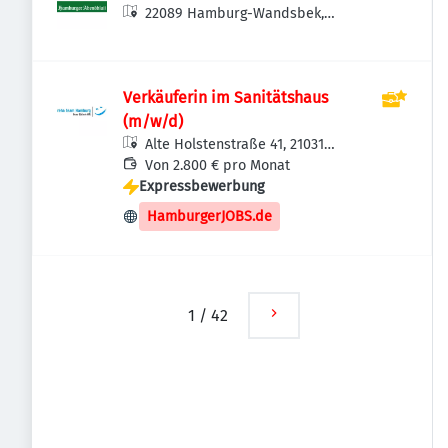
22089 Hamburg-Wandsbek,
Deutschland
Verkäuferin im Sanitätshaus
(m/w/d)
Alte Holstenstraße 41, 21031
Hamburg, Deutschland
Von 2.800 € pro Monat
Expressbewerbung
HamburgerJOBS.de
1
/
42