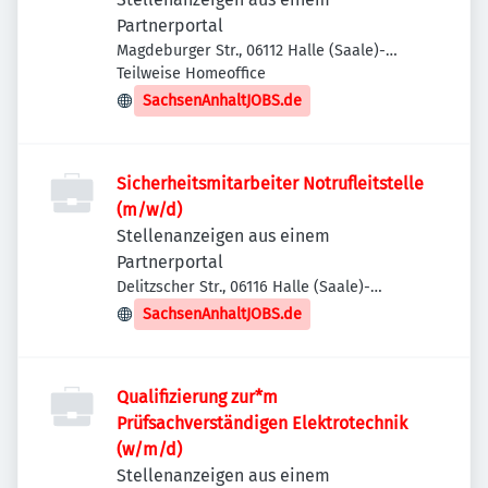
Partnerportal
Magdeburger Str., 06112 Halle (Saale)-
Stadtbezirk Ost, Deutschland
Teilweise Homeoffice
SachsenAnhaltJOBS.de
Sicherheitsmitarbeiter Notrufleitstelle
(m/w/d)
Stellenanzeigen aus einem
Partnerportal
Delitzscher Str., 06116 Halle (Saale)-
Stadtbezirk Ost, Deutschland
SachsenAnhaltJOBS.de
Qualifizierung zur*m
Prüfsachverständigen Elektrotechnik
(w/m/d)
Stellenanzeigen aus einem