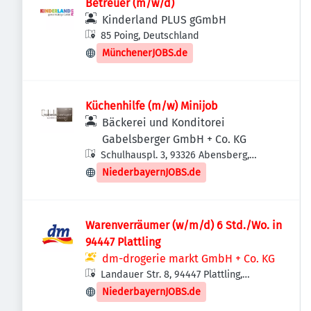
Betreuer (m/w/d)
Kinderland PLUS gGmbH
85 Poing, Deutschland
MünchenerJOBS.de
Küchenhilfe (m/w) Minijob
Bäckerei und Konditorei
Gabelsberger GmbH + Co. KG
Schulhauspl. 3, 93326 Abensberg,
Deutschland
NiederbayernJOBS.de
Warenverräumer (w/m/d) 6 Std./Wo. in
94447 Plattling
dm-drogerie markt GmbH + Co. KG
Landauer Str. 8, 94447 Plattling,
Deutschland
NiederbayernJOBS.de