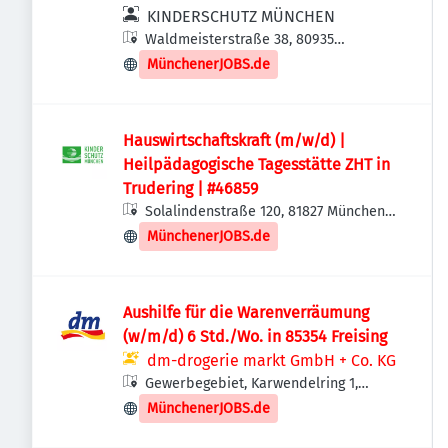
KINDERSCHUTZ MÜNCHEN
Waldmeisterstraße 38, 80935
München, Deutschland
MünchenerJOBS.de
Hauswirtschaftskraft (m/w/d) |
Heilpädagogische Tagesstätte ZHT in
Trudering | #46859
Solalindenstraße 120, 81827 München,
Deutschland
MünchenerJOBS.de
Aushilfe für die Warenverräumung
(w/m/d) 6 Std./Wo. in 85354 Freising
dm-drogerie markt GmbH + Co. KG
Gewerbegebiet, Karwendelring 1,
85354 Freising, Deutschland
MünchenerJOBS.de