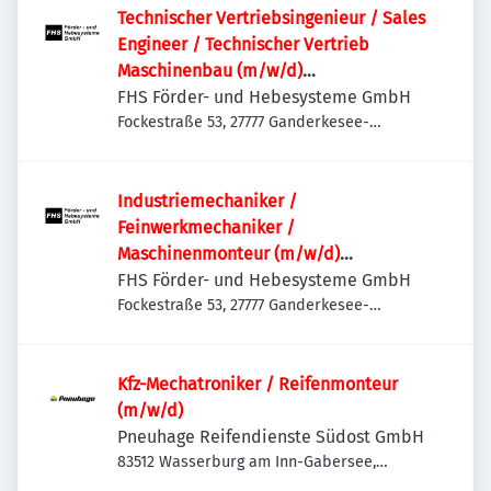
Technischer Vertriebsingenieur / Sales
Engineer / Technischer Vertrieb
Maschinenbau (m/w/d)
Sondermaschinenbau | Anlagenbau |
FHS Förder- und Hebesysteme GmbH
Projektvertrieb | International
Fockestraße 53, 27777 Ganderkesee-
Hoykenkamp, Deutschland
Industriemechaniker /
Feinwerkmechaniker /
Maschinenmonteur (m/w/d)
Maschinenbau | Anlagenbau |
FHS Förder- und Hebesysteme GmbH
Sondermaschinenbau | Service &
Fockestraße 53, 27777 Ganderkesee-
Hoykenkamp, Deutschland
Montage
Kfz-Mechatroniker / Reifenmonteur
(m/w/d)
Pneuhage Reifendienste Südost GmbH
83512 Wasserburg am Inn-Gabersee,
Deutschland