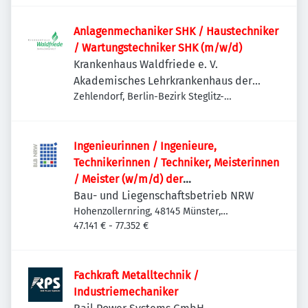
Anlagenmechaniker SHK / Haustechniker
/ Wartungstechniker SHK (m/w/d)
Krankenhaus Waldfriede e. V.
Akademisches Lehrkrankenhaus der
Charité
Zehlendorf, Berlin-Bezirk Steglitz-
Zehlendorf, Deutschland
Ingenieurinnen / Ingenieure,
Technikerinnen / Techniker, Meisterinnen
/ Meister (w/m/d) der
Versorgungstechnik / Technischen
Bau- und Liegenschaftsbetrieb NRW
Gebäudeausrüstung als
Hohenzollernring, 48145 Münster,
Deutschland
47.141 € - 77.352 €
Projektteammitglied
Fachkraft Metalltechnik /
Industriemechaniker