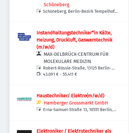
Schöneberg
Schöneberg, Berlin-Bezirk Tempelhof-
Schöneberg, Deutschland
Instandhaltungstechniker*in Kälte,
Heizung, Druckluft, Gaswarntechnik
(m/w/d)
MAX-DELBRÜCK-CENTRUM FÜR
MOLEKULARE MEDIZIN
Robert-Rössle-Straße, 13125 Berlin-
Bezirk Pankow, Deutschland
43.091 € - 55.411 €
Haustechniker/ Elektro(m/w/d)
Hamberger Grossmarkt GmbH
Erna-Samuel-Straße 13, 10551 Berlin,
Deutschland
Elektroniker / Elektrotechniker als