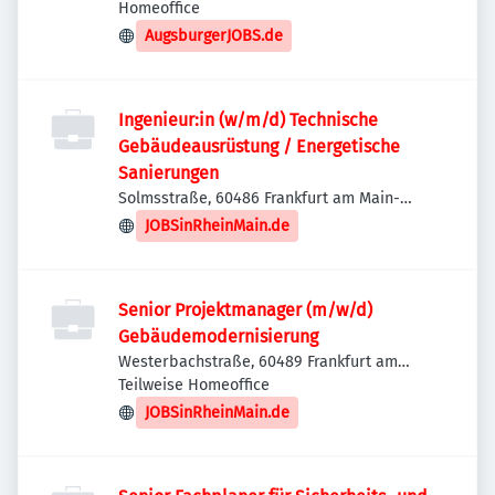
Homeoffice
AugsburgerJOBS.de
Ingenieur:in (w/m/d) Technische
Gebäudeausrüstung / Energetische
Sanierungen
Solmsstraße, 60486 Frankfurt am Main-
Innenstadt II, Deutschland
JOBSinRheinMain.de
Senior Projektmanager (m/w/d)
Gebäudemodernisierung
Westerbachstraße, 60489 Frankfurt am
Main-Frankfurt-Mitte-West, Deutschland
Teilweise Homeoffice
JOBSinRheinMain.de