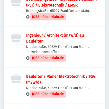
(PLT) / Elektrotechnik / EMSR
Brüningstraße, 65929 Frankfurt am Main
West, Deutschland
JOBSinRheinMain.de
Ingenieur / Architekt (m/w/d) als
Bauleiter
Niddastraße, 60329 Frankfurt am Main-
Innenstadt I, Deutschland
Teilweise Homeoffice
JOBSinRheinMain.de
Bauleiter / Planer Elektrotechnik / TGA
(m/w/d)
Niddastraße, 60329 Frankfurt am Main-
Innenstadt I, Deutschland
JOBSinRheinMain.de