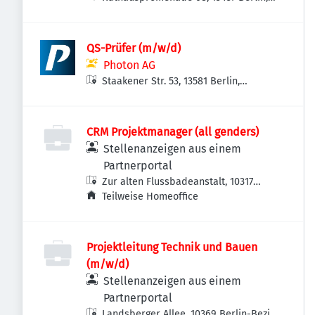
Deutschland
QS-Prüfer (m/w/d)
Photon AG
Staakener Str. 53, 13581 Berlin,
Deutschland
CRM Projektmanager (all genders)
Stellenanzeigen aus einem
Partnerportal
Zur alten Flussbadeanstalt, 10317
Berlin-Bezirk Lichtenberg,
Teilweise Homeoffice
Deutschland
Projektleitung Technik und Bauen
(m/w/d)
Stellenanzeigen aus einem
Partnerportal
Landsberger Allee, 10369 Berlin-Bezirk