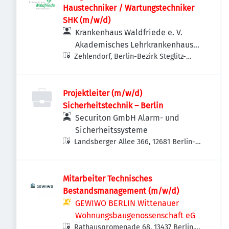
Haustechniker / Wartungstechniker
SHK (m/w/d)
Krankenhaus Waldfriede e. V.
Akademisches Lehrkrankenhaus
Zehlendorf, Berlin-Bezirk Steglitz-
der Charité
Zehlendorf, Deutschland
Projektleiter (m/w/d)
Sicherheitstechnik – Berlin
Securiton GmbH Alarm- und
Sicherheitssysteme
Landsberger Allee 366, 12681 Berlin-
Bezirk Marzahn-Hellersdorf,
Deutschland
Mitarbeiter Technisches
Bestandsmanagement (m/w/d)
GEWIWO BERLIN Wittenauer
Wohnungsbaugenossenschaft eG
Rathauspromenade 68, 13437 Berlin,