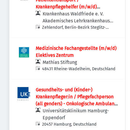
Krankenpflegehelfer (m/w/d)
Krankenhaus | Vollzeit / Teilzeit
Krankenhaus Waldfriede e. V.
möglich
Akademisches Lehrkrankenhaus
Zehlendorf, Berlin-Bezirk Steglitz-
der Charité
Zehlendorf, Deutschland
Medizinische Fachangestellte (m/w/d)
Elektives Zentrum
Mathias Stiftung
48431 Rheine-Wadelheim, Deutschland
Gesundheits- und (Kinder-)
Krankenpfleger:in / Pflegefachperson
(all genders) - Onkologische Ambulanz
- C1B
Universitätsklinikum Hamburg-
Eppendorf
20457 Hamburg, Deutschland