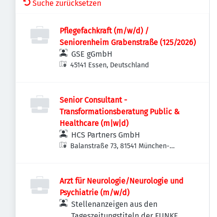
Suche zurücksetzen
Pflegefachkraft (m/w/d) /
Seniorenheim Grabenstraße (125/2026)
GSE gGmbH
45141 Essen, Deutschland
Senior Consultant -
Transformationsberatung Public &
Healthcare (m|w|d)
HCS Partners GmbH
Balanstraße 73, 81541 München-
Ramersdorf-Perlach, Deutschland
Arzt für Neurologie/Neurologie und
Psychiatrie (m/w/d)
Stellenanzeigen aus den
Tageszeitungstiteln der FUNKE