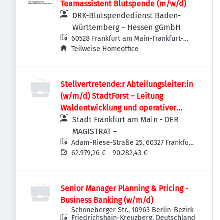
Teamassistent Blutspende (m/w/d)
DRK-Blutspendedienst Baden-
Württemberg – Hessen gGmbH
60528 Frankfurt am Main-Frankfurt-
Süd, Deutschland
Teilweise Homeoffice
Stellvertretende:r Abteilungsleiter:in
(w/m/d) StadtForst – Leitung
Waldentwicklung und operativer
Forstbetrieb
Stadt Frankfurt am Main - DER
MAGISTRAT –
Adam-Riese-Straße 25, 60327 Frankfurt
am Main-Innenstadt I, Deutschland
62.979,26 € - 90.282,43 €
Senior Manager Planning & Pricing -
Business Banking (w/m/d)
Schöneberger Str., 10963 Berlin-Bezirk
Friedrichshain-Kreuzberg, Deutschland