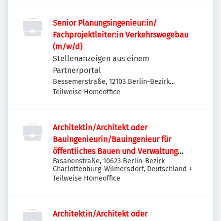
Senior Planungsingenieur:in/
Fachprojektleiter:in Verkehrswegebau
(m/w/d)
Stellenanzeigen aus einem
Partnerportal
Bessemerstraße, 12103 Berlin-Bezirk
Tempelhof-Schöneberg, Deutschland
Teilweise Homeoffice
Architektin/Architekt oder
Bauingenieurin/Bauingenieur für
öffentliches Bauen und Verwaltung
Fasanenstraße, 10623 Berlin-Bezirk
(w/m/d)
Charlottenburg-Wilmersdorf, Deutschland
+
Teilweise Homeoffice
Architektin/Architekt oder