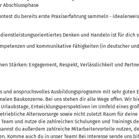
er Abschlussphase
est du bereits erste Praxiserfahrung sammeln - idealerweis
dienstleistungsorientiertes Denken und Handeln ist für dich 
mpetenzen und kommunikative Fähigkeiten (in deutscher und 
nen Stärken: Engagement, Respekt, Verlässlichkeit und Partne
tes und anspruchsvolles Ausbildungsprogramm mit sehr guten 
alen Baukonzerne. Bei uns stehen dir alle Wege offen. Wir bie
0 Urlaubstage, Entwicklungsperspektiven im Umfeld eines gro
iebliche Altersvorsorge sowie nicht zuletzt Raum für deine 
n Team und nutze die zahlreichen Schulungen und Trainings 
annst du außerdem zahlreiche Mitarbeitervorteile nutzen, de
nen. Komme auch du in unser Team! Bei Interesse sende uns bi