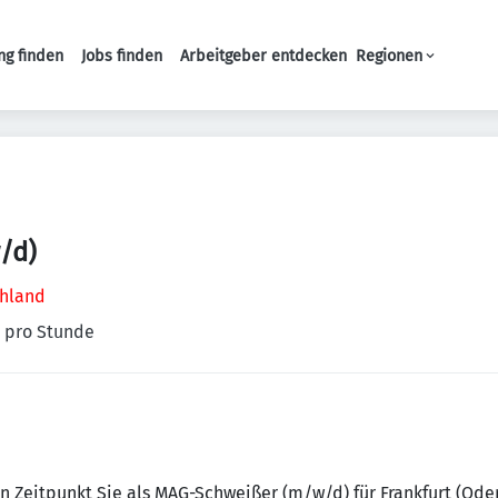
ng finden
Jobs finden
Arbeitgeber entdecken
Regionen
Haupt-Navigation
/d)
chland
€ pro Stunde
 Zeitpunkt Sie als MAG-Schweißer (m/w/d) für Frankfurt (Oder