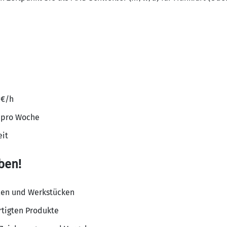
8€/h
n pro Woche
eit
ben!
len und Werkstücken
rtigten Produkte