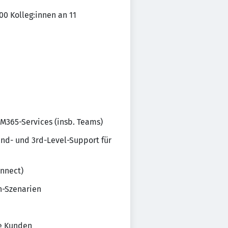
00 Kolleg:innen an 11
M365-Services (insb. Teams)
2nd- und 3rd-Level-Support für
onnect)
n-Szenarien
re Kunden