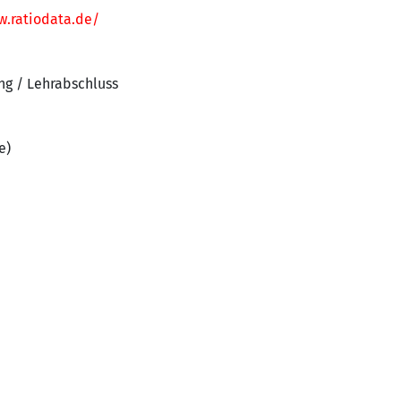
w.ratiodata.de/
ng / Lehrabschluss
e)