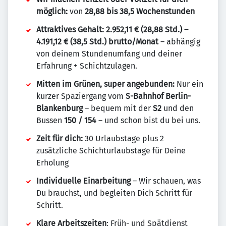
möglich:
von
28,88 bis 38,5 Wochenstunden
Attraktives Gehalt: 2.952,11 € (28,88 Std.) –
4.191,12 € (38,5 Std.) brutto/Monat
– abhängig
von deinem Stundenumfang und deiner
Erfahrung + Schichtzulagen.
Mitten im Grünen, super angebunden:
Nur ein
kurzer Spaziergang vom
S-Bahnhof Berlin-
Blankenburg
– bequem mit der
S2
und den
Bussen
150 / 154
– und schon bist du bei uns.
Zeit für dich:
30 Urlaubstage plus 2
zusätzliche Schichturlaubstage für Deine
Erholung
Individuelle Einarbeitung
– Wir schauen, was
Du brauchst, und begleiten Dich Schritt für
Schritt.
Klare Arbeitszeiten
: Früh- und Spätdienst