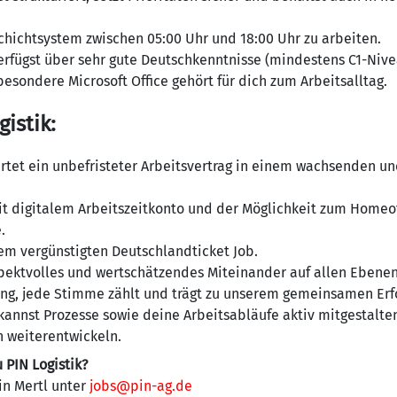
Schichtsystem zwischen 05:00 Uhr und 18:00 Uhr zu arbeiten.
rfügst über sehr gute Deutschkenntnisse (mindestens C1-Nive
sondere Microsoft Office gehört für dich zum Arbeitsalltag.
gistik:
rtet ein unbefristeter Arbeitsvertrag in einem wachsenden un
t digitalem Arbeitszeitkonto und der Möglichkeit zum Homeof
.
nem vergünstigten Deutschlandticket Job.
pektvolles und wertschätzendes Miteinander auf allen Ebenen.
ung, jede Stimme zählt und trägt zu unserem gemeinsamen Erfo
kannst Prozesse sowie deine Arbeitsabläufe aktiv mitgestalt
h weiterentwickeln.
 PIN Logistik?
in Mertl unter
jobs@pin-ag.de