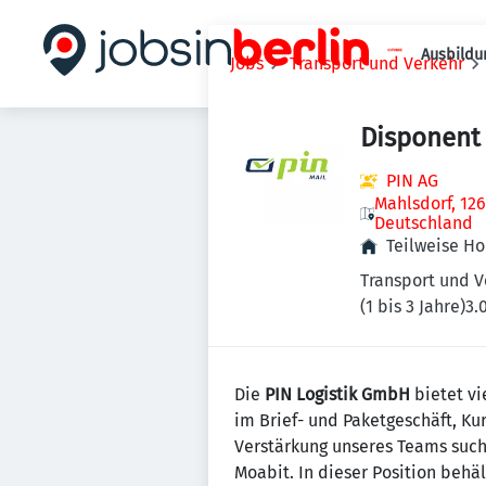
Ausbildu
Jobs
Transport und Verkehr
Disponent 
PIN AG
Mahlsdorf, 126
Deutschland
Teilweise H
Transport und V
(1 bis 3 Jahre)
3.
Die
PIN Logistik GmbH
bietet vi
im Brief- und Paketgeschäft, Kur
Verstärkung unseres Teams such
Moabit. In dieser Position beh