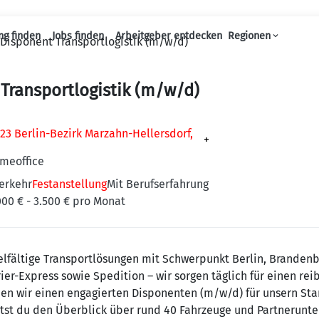
ng finden
Jobs finden
Arbeitgeber entdecken
Regionen
Disponent Transportlogistik (m/w/d)
Haupt-Navigation
Transportlogistik (m/w/d)
23 Berlin-Bezirk Marzahn-Hellersdorf,
+
omeoffice
erkehr
Festanstellung
Mit Berufserfahrung
000 € - 3.500 € pro Monat
elfältige Transportlösungen mit Schwerpunkt Berlin, Branden
ier-Express sowie Spedition – wir sorgen täglich für einen rei
en wir einen engagierten Disponenten (m/w/d) für unsern Stan
ältst du den Überblick über rund 40 Fahrzeuge und Partnerunt