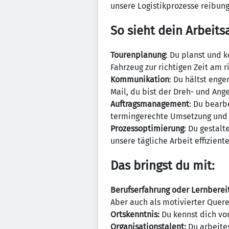
unsere Logistikprozesse reibung
So sieht dein Arbeitsa
Tourenplanung
: Du planst und k
Fahrzeug zur richtigen Zeit am ri
Kommunikation
: Du hältst eng
Mail, du bist der Dreh- und An
Auftragsmanagement
: Du bearb
termingerechte Umsetzung und gr
Prozessoptimierung
: Du gestal
unsere tägliche Arbeit effizient
Das bringst du mit:
Berufserfahrung oder Lernbereit
Aber auch als motivierter Quere
Ortskenntnis:
Du kennst dich vor
Organisationstalent:
Du arbeites