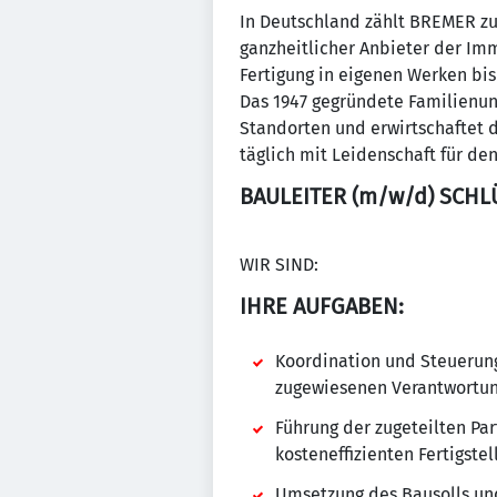
In Deutschland zählt BREMER zu
ganzheitlicher Anbieter der Im
Fertigung in eigenen Werken bi
Das 1947 gegründete Familienu
Standorten und erwirtschaftet d
täglich mit Leidenschaft für de
BAULEITER (m/w/d) SCH
WIR SIND:
IHRE AUFGABEN:
Koordination und Steuerun
zugewiesenen Verantwortu
Führung der zugeteilten Pa
kosteneffizienten Fertigst
Umsetzung des Bausolls un