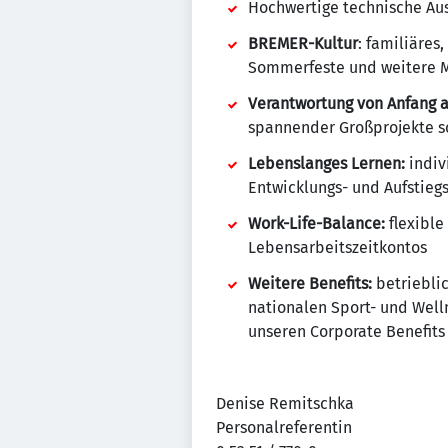
Hochwertige technische Aus
BREMER-Kultur
: familiäre
Sommerfeste und weitere M
Verantwortung von Anfang a
spannender Großprojekte so
Lebenslanges Lernen:
indiv
Entwicklungs- und Aufstieg
Work-Life-Balance:
flexible
Lebensarbeitszeitkontos
Weitere Benefits:
betrieblic
nationalen Sport- und Well
unseren Corporate Benefits
Denise Remitschka
Personalreferentin